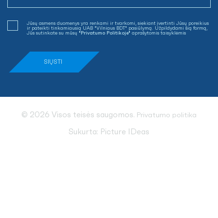
Jūsų asmens duomenys yra renkami ir tvarkomi, siekiant įvertinti Jūsų poreikius
ir pateikti tinkamiausią UAB "Vilniaus BDT" pasiūlymą. Užpildydami šią formą,
Jūs sutinkate su mūsų
"Privatumo Politikoje"
aprašytomis taisyklėmis
© 2026 Visos teisės saugomos.
Privatumo politika
Sukurta:
Picture IDeas